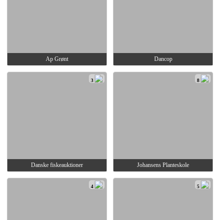
Ap Grønt
Dancop
3
8
Danske fiskeauktioner
Johansens Planteskole
4
5