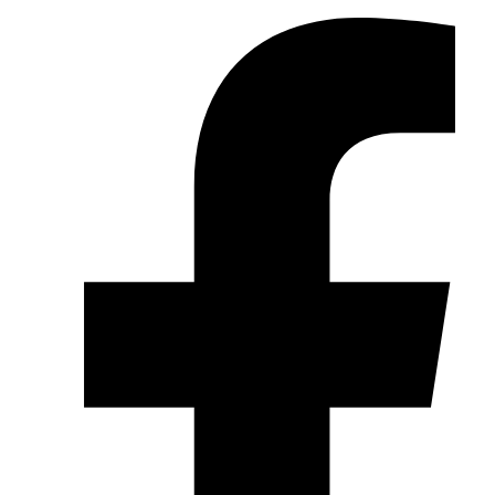
Videre
til
indhold